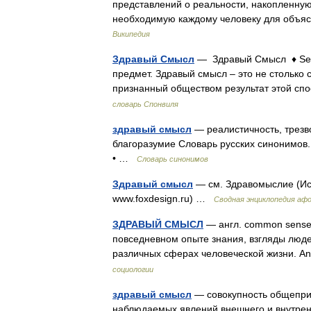
представлений о реальности, накопленную
необходимую каждому человеку для объя
Википедия
Здравый Смысл
— Здравый Смысл ♦ Sen
предмет. Здравый смысл – это не столько 
признанный обществом результат этой сп
словарь Спонвиля
здравый смысл
— реалистичность, трезво
благоразумие Словарь русских синонимов. 
• …
Словарь синонимов
Здравый смысл
— см. Здравомыслие (Ис
www.foxdesign.ru) …
Сводная энциклопедия аф
ЗДРАВЫЙ СМЫСЛ
— англ. common sense;
повседневном опыте знания, взгляды люд
различных сферах человеческой жизни. A
социологии
здравый смысл
— совокупность общеприн
наблюдаемых явлений внешнего и внутрен