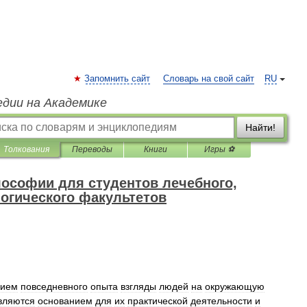
Запомнить сайт
Словарь на свой сайт
RU
едии на Академике
Найти!
Толкования
Переводы
Книги
Игры ⚽
ософии для студентов лечебного,
логического факультетов
вием
повседневного
опыта
взгляды
людей
на
окружающую
вляются
основанием
для
их
практической
деятельности
и