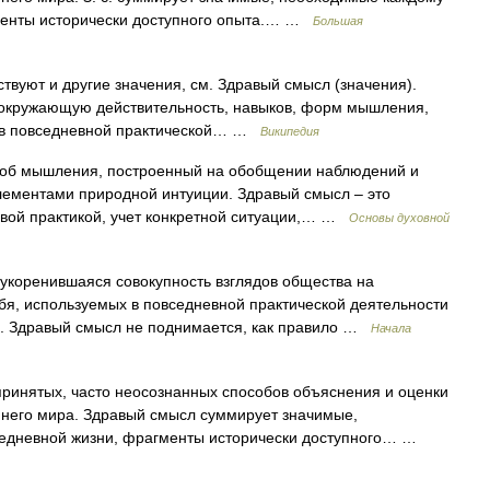
гменты исторически доступного опыта.… …
Большая
твуют и другие значения, см. Здравый смысл (значения).
 окружающую действительность, навыков, форм мышления,
 в повседневной практической… …
Википедия
соб мышления, построенный на обобщении наблюдений и
элементами природной интуиции. Здравый смысл – это
овой практикой, учет конкретной ситуации,… …
Основы духовной
укоренившаяся совокупность взглядов общества на
я, используемых в повседневной практической деятельности
в. Здравый смысл не поднимается, как правило …
Начала
ринятых, часто неосознанных способов объяснения и оценки
него мира. Здравый смысл суммирует значимые,
седневной жизни, фрагменты исторически доступного… …