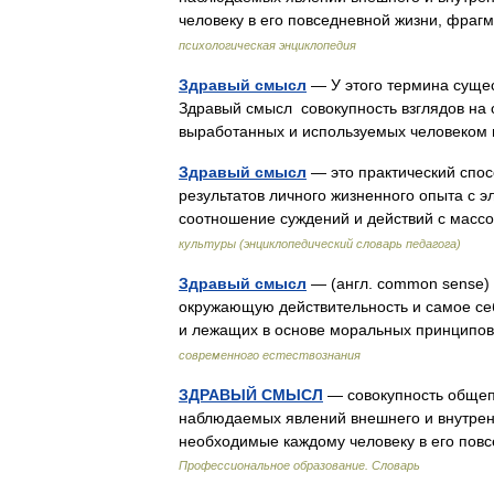
человеку в его повседневной жизни, фра
психологическая энциклопедия
Здравый смысл
— У этого термина сущес
Здравый смысл совокупность взглядов на
выработанных и используемых человеком
Здравый смысл
— это практический спо
результатов личного жизненного опыта с 
соотношение суждений и действий с масс
культуры (энциклопедический словарь педагога)
Здравый смысл
— (англ. common sense) 
окружающую действительность и самое себ
и лежащих в основе моральных принципо
современного естествознания
ЗДРАВЫЙ СМЫСЛ
— совокупность общеп
наблюдаемых явлений внешнего и внутрен
необходимые каждому человеку в его пов
Профессиональное образование. Словарь