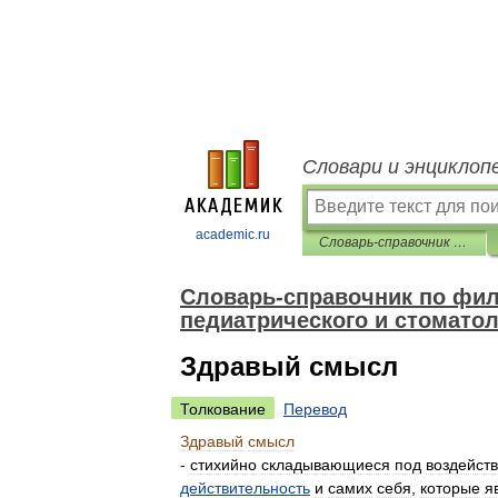
Словари и энциклоп
academic.ru
Словарь-справочник по философии для студентов лечебного, педиатрического и стоматологического факультетов
Словарь-справочник по фил
педиатрического и стомато
Здравый смысл
Толкование
Перевод
Здравый
смысл
-
стихийно
складывающиеся
под
воздейст
действительность
и
самих
себя
,
которые
я