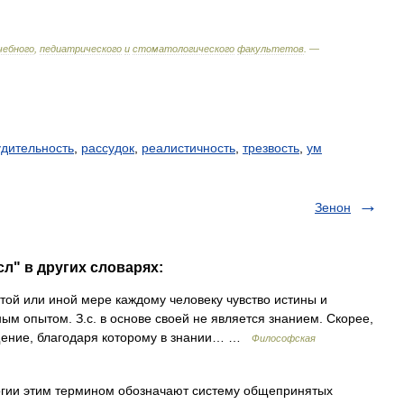
чебного
,
педиатрического
и
стоматологического
факультетов
. —
удительность
,
рассудок
,
реалистичность
,
трезвость
,
ум
Зенон
л" в других словарях:
ой или иной мере каждому человеку чувство истины и
м опытом. З.с. в основе своей не является знанием. Скорее,
ещение, благодаря которому в знании… …
Философская
гии этим термином обозначают систему общепринятых