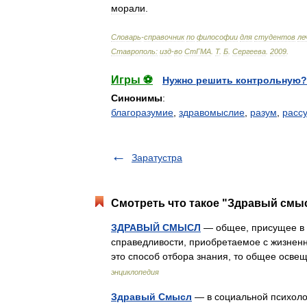
морали
.
Словарь
-
справочник
по
философии
для
студентов
ле
Ставрополь:
изд
-
во
СтГМА
.
Т
.
Б
.
Сергеева
.
2009
.
Игры ⚽
Нужно решить контрольную?
Синонимы
:
благоразумие
,
здравомыслие
,
разум
,
расс
Заратустра
Смотреть что такое "Здравый смыс
ЗДРАВЫЙ СМЫСЛ
— общее, присущее в т
справедливости, приобретаемое с жизненны
это способ отбора знания, то общее осв
энциклопедия
Здравый Смысл
— в социальной психоло