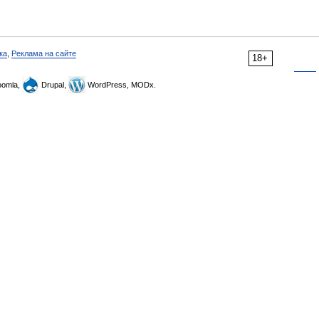
ка
,
Реклама на сайте
18+
omla,
Drupal,
WordPress, MODx.