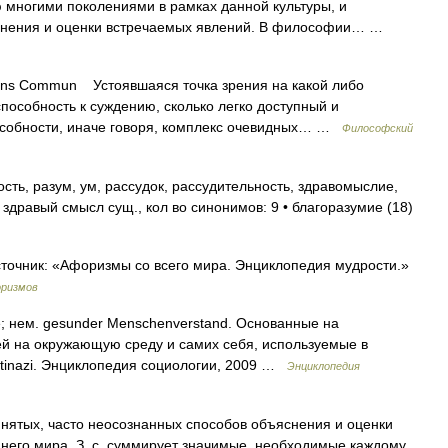
 многими поколениями в рамках данной культуры, и
снения и оценки встречаемых явлений. В философии… …
s Commun Устоявшаяся точка зрения на какой либо
способность к суждению, сколько легко доступный и
особности, иначе говоря, комплекс очевидных… …
Философский
сть, разум, ум, рассудок, рассудительность, здравомыслие,
здравый смысл сущ., кол во синонимов: 9 • благоразумие (18)
точник: «Афоризмы со всего мира. Энциклопедия мудрости.»
оризмов
 нем. gesunder Menschenverstand. Основанные на
ей на окружающую среду и самих себя, используемые в
ntinazi. Энциклопедия социологии, 2009 …
Энциклопедия
ятых, часто неосознанных способов объяснения и оценки
него мира. З. с. суммирует значимые, необходимые каждому